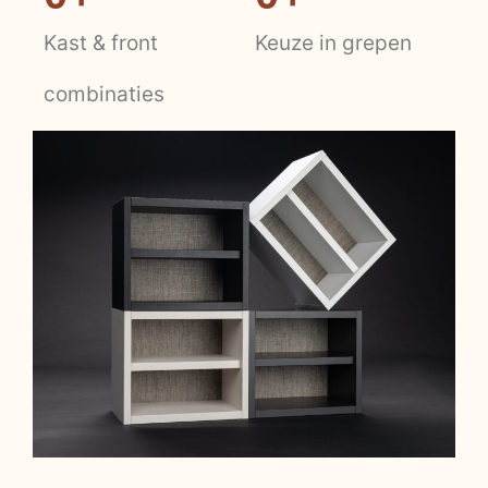
Kast & front
Keuze in grepen
combinaties