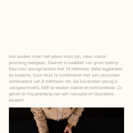
Een keuken moet niet alleen mooi zijn, maar vooral
jarenlang meegaan. Daarom is kwaliteit van groot belang.
Kies voor stevige kasten met 19 millimeter dikke legplanken
en bodems. Door deze te combineren met een verzonken
achterwand van 8 millimeter dik, die bovendien stevig is
vastgeschroefd, blijft je keuken stabiel en betrouwbaar. Zo
geniet je nog jarenlang van een robuuste en duurzame
keuken!