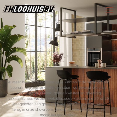
Al meer bijna 45 jaar weten onze klanten in de wijde omtrek
Loohuis Keukens te vinden en staan we bekend om onze
no-nonsense aanpak, goede kwaliteit en geweldig
vakmanschap. We zien wekelijks oude klanten, die 20 of 25
jaar geleden een goede keuken hebben gekocht, weer
terug in onze showroom, omdat ze weer zo’n goede en
mooie keuken zoeken.