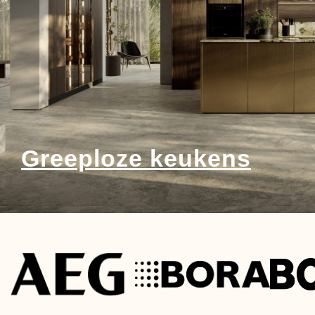
Greeploze keukens​